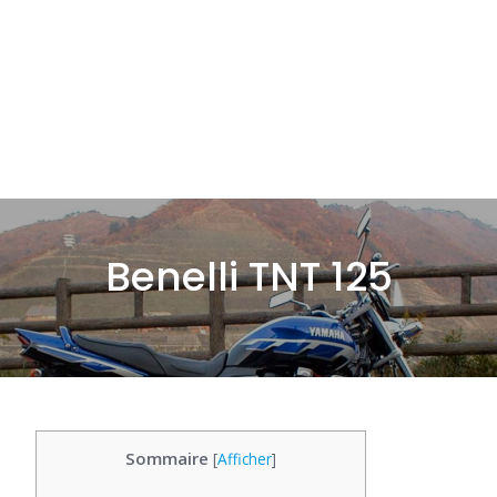
Benelli TNT 125
Sommaire
[
Afficher
]