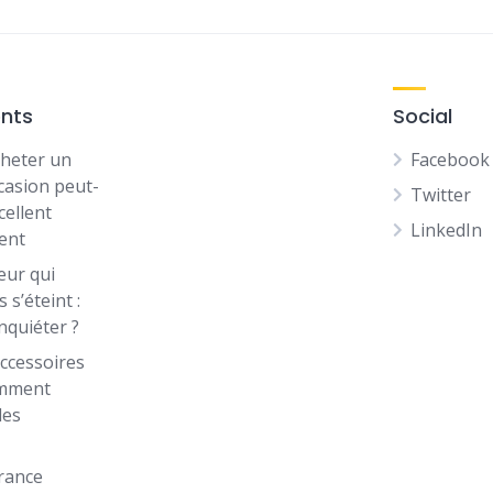
ents
Social
heter un
Facebook
casion peut-
Twitter
cellent
LinkedIn
ent
eur qui
 s’éteint :
inquiéter ?
ccessoires
omment
les
rance