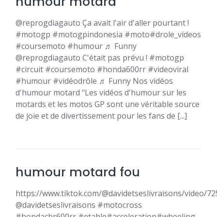
humour motard
@reprogdiagauto Ça avait l'air d'aller pourtant !
#motogp #motogpindonesia #moto#drole_videos
#coursemoto #humour ♬ Funny
@reprogdiagauto C'était pas prévu ! #motogp
#circuit #coursemoto #honda600rr #videoviral
#humour #vidéodrôle ♬ Funny Nos vidéos
d'humour motard "Les vidéos d'humour sur les
motards et les motos GP sont une véritable source
de joie et de divertissement pour les fans de [...]
humour motard fou
https://www.tiktok.com/@davidetseslivraisons/video/
@davidetseslivraisons #motocross
#hondacbr600rr #etable#acceleration#wheeling