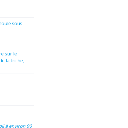
moulé sous
re sur le
e la triche,
li à environ 90