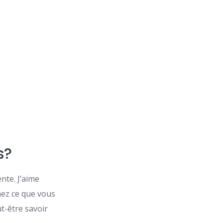
s?
ente. J’aime
mez ce que vous
t-être savoir