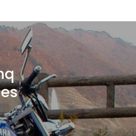
nq
les