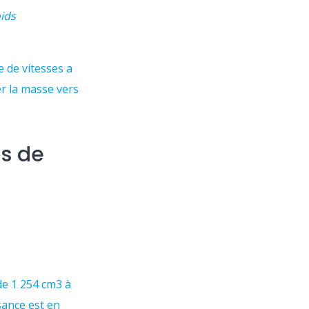
oids
 de vitesses a
er la masse vers
s de
e 1 254 cm3 à
sance est en