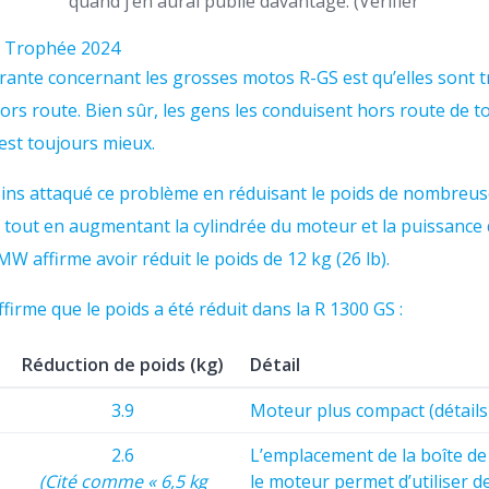
quand j’en aurai publié davantage. (Vérifier
 Trophée 2024
rante concernant les grosses motos R-GS est qu’elles sont 
hors route. Bien sûr, les gens les conduisent hors route de t
est toujours mieux.
s attaqué ce problème en réduisant le poids de nombreuse
out en augmentant la cylindrée du moteur et la puissance 
 affirme avoir réduit le poids de 12 kg (26 lb).
irme que le poids a été réduit dans la R 1300 GS :
Réduction de poids (kg)
Détail
3.9
Moteur plus compact (détails
2.6
L’emplacement de la boîte de
(Cité comme « 6,5 kg
le moteur permet d’utiliser d