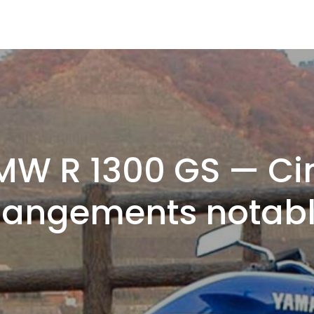
MW R 1300 GS — Ci
angements notab