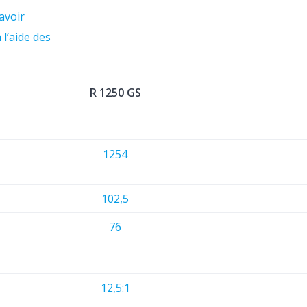
avoir
l’aide des
R 1250 GS
1254
102,5
76
12,5:1