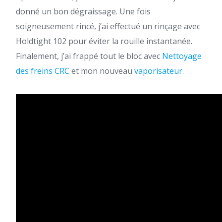
donné un bon dégraissage. Une fois
soigneusement rincé, j’ai effectué un rinçage avec
Holdtight 102 pour éviter la rouille instantanée.
Finalement, j’ai frappé tout le bloc avec
Nettoyage
des freins CRC
et mon nouveau
vaporisateur
.