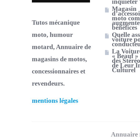
inquiéter 
Magasin
d’accessoi
moto co
Tutos mécanique
augmenter
bénéfices
moto, humour
Quelle as
voiture p
conducteu
motard, Annuaire de
La Voiture
« Beauf »
magasins de motos,
des Stéréo
de Leur I
Culturel
concessionnaires et
revendeurs.
mentions légales
Annuaire 