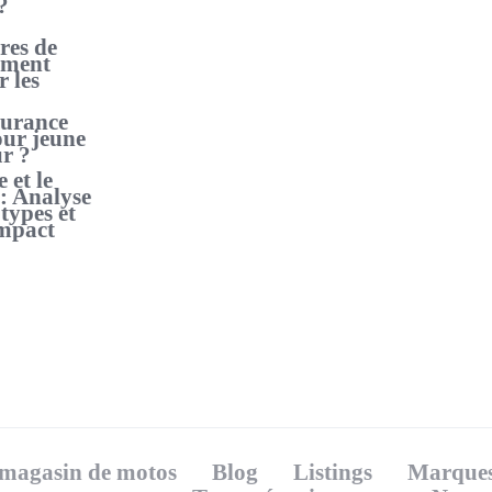
?
res de
mment
 les
surance
our jeune
r ?
 et le
 : Analyse
types et
mpact
magasin de motos
Blog
Listings
Marques