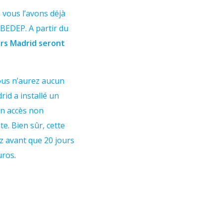
 vous l’avons déjà
 ZBEDEP. A partir du
vers Madrid seront
ous n’aurez aucun
rid a installé un
 un accès non
e. Bien sûr, cette
z avant que 20 jours
uros.