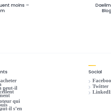
luent moins –
Daelim 
om
Blo
ents
Social
acheter
Facebo
n
Twitter
 peut-il
cellent
LinkedI
ement
oteur qui
puis
faut-il s’en