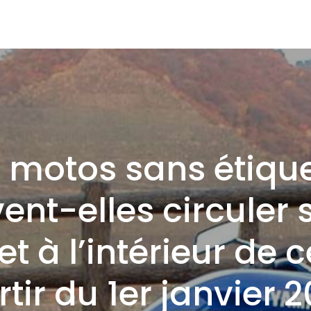
 motos sans étiqu
ent-elles circuler s
t à l’intérieur de c
tir du 1er janvier 