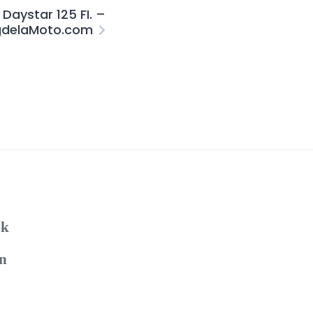
Daystar 125 FI. –
gdelaMoto.com
ok
n