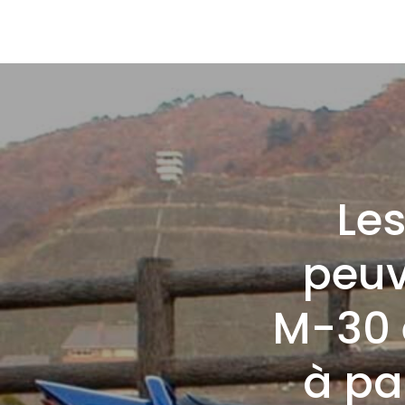
Les
peuv
M-30 e
à par