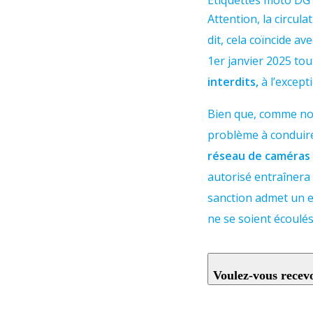
Étiquettes moto DG
Attention, la circu
dit, cela coïncide av
1er janvier 2025 to
interdits,
à l’except
Bien que, comme nou
problème à conduire 
réseau de caméra
autorisé entraîner
sanction admet un e
ne se soient écoulés