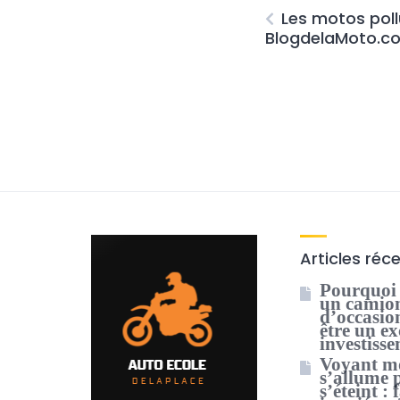
Les motos pol
BlogdelaMoto.c
Articles réc
Pourquoi 
un camio
d’occasion
être un ex
investiss
Voyant m
s’allume 
s’éteint : 