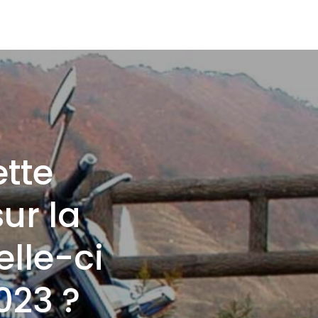
ette
ur la
elle-ci
2023 ?