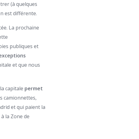
ntrer (à quelques
n est différente.
cée. La prochaine
ette
oies publiques et
 exceptions
pitale et que nous
 la capitale
permet
es camionnettes,
rid et qui paient la
 à la Zone de