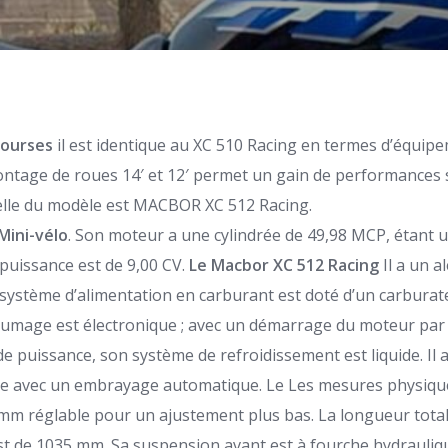
courses
il est identique au XC 510 Racing en termes d’équip
montage de roues 14′ et 12′ permet un gain de performances 
elle du modèle est MACBOR XC 512 Racing.
Mini-vélo
. Son moteur a une cylindrée de 49,98 MCP, étant
 puissance est de 9,00 CV.
Le Macbor XC 512 Racing
Il a un 
 système d’alimentation en carburant est doté d’un carbura
llumage est électronique ; avec un démarrage du moteur par p
e puissance, son système de refroidissement est liquide. Il 
ue avec un embrayage automatique. Le
Les mesures physique
 mm réglable pour un ajustement plus bas. La longueur tota
 de 1035 mm. Sa suspension avant est à fourche hydrauliqu