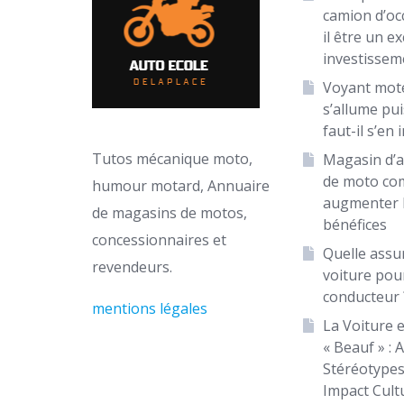
camion d’oc
il être un ex
investissem
Voyant mot
s’allume puis
faut-il s’en 
Tutos mécanique moto,
Magasin d’a
de moto c
humour motard, Annuaire
augmenter 
de magasins de motos,
bénéfices
concessionnaires et
Quelle assu
revendeurs.
voiture pou
conducteur 
mentions légales
La Voiture e
« Beauf » : 
Stéréotypes
Impact Cult