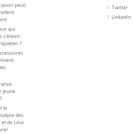
casion peut-
Twitter
cellent
LinkedIn
ent
eur qui
 s’éteint :
inquiéter ?
ccessoires
omment
les
rance
r jeune
?
t le
Analyse des
 et de Leur
urel