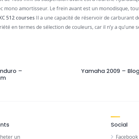
vec mono amortisseur.
Le frein avant est un monodisque, tou
XC
512 courses
Il a une capacité de réservoir de carburant de 3
été en termes de sélection de couleurs, car il n’y a qu’une 
Enduro –
Yamaha 2009 – Blo
om
ents
Social
heter un
Facebook