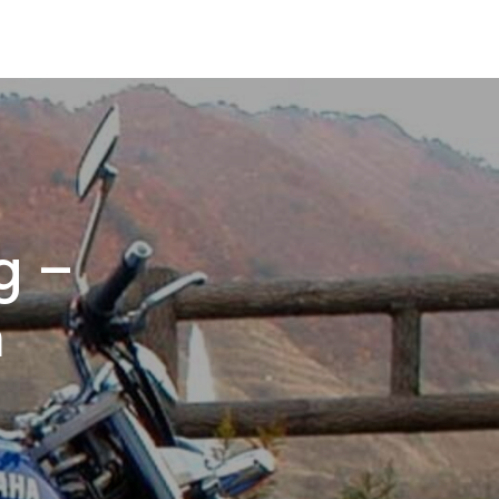
g –
m