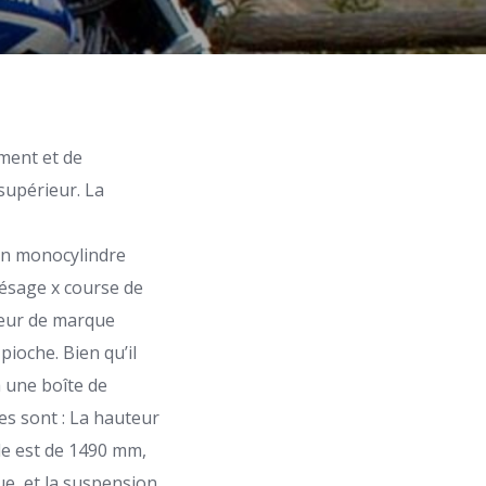
ement et de
supérieur. La
 un monocylindre
alésage x course de
teur de marque
ioche. Bien qu’il
a une boîte de
s sont : La hauteur
le est de 1490 mm,
e, et la suspension