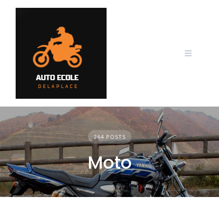
Skip
to
content
264 POSTS
Moto