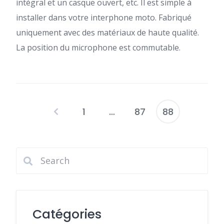
intégral et un casque ouvert, etc. Il est simple à
installer dans votre interphone moto. Fabriqué
uniquement avec des matériaux de haute qualité.
La position du microphone est commutable.
1
…
87
88
Pagination
des
publications
Catégories