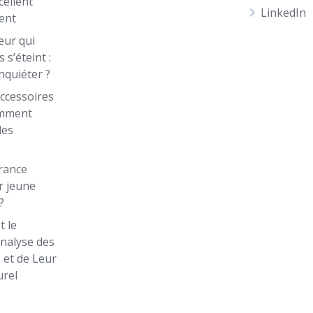
cellent
LinkedIn
ent
eur qui
 s’éteint :
inquiéter ?
ccessoires
omment
les
rance
r jeune
?
t le
Analyse des
 et de Leur
urel