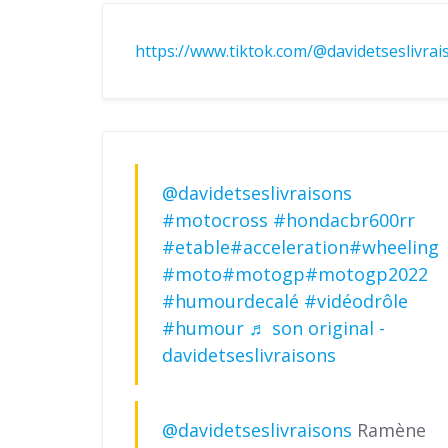
https://www.tiktok.com/@davidetseslivr
@davidetseslivraisons
#motocross
#hondacbr600rr
#etable
#acceleration
#wheeling
#moto
#motogp
#motogp2022
#humourdecalé
#vidéodrôle
#humour
♬ son original -
davidetseslivraisons
@davidetseslivraisons
Ramène