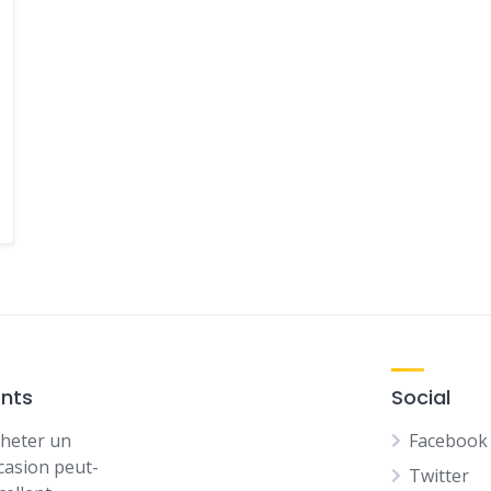
ents
Social
heter un
Facebook
casion peut-
Twitter