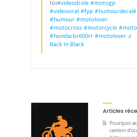
toi
#videodrole
#motogp
#videoviral
#fyp
#humourdecalé
#humour
#motolover
#motocross
#motorcycle
#moto
#hondacbr600rr
#motolover
♬
Back In Black
Articles réc
Pourquoi ac
camion d’oc