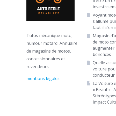
il être un ex
investissem
Voyant mot
s’allume puis
faut-il s’en 
Tutos mécanique moto,
Magasin d’a
de moto c
humour motard, Annuaire
augmenter 
de magasins de motos,
bénéfices
concessionnaires et
Quelle assu
revendeurs.
voiture pou
conducteur 
mentions légales
La Voiture e
« Beauf » : 
Stéréotypes
Impact Cult