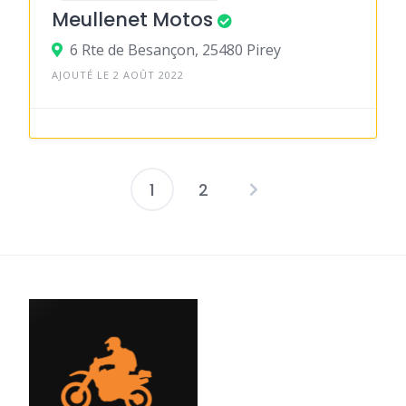
Meullenet Motos
6 Rte de Besançon, 25480 Pirey
AJOUTÉ LE 2 AOÛT 2022
1
2
Pagination
des
publications