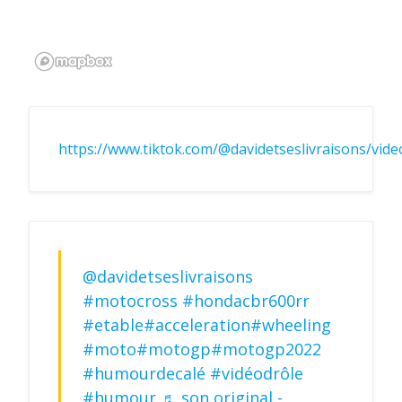
https://www.tiktok.com/@davidetseslivraisons/vi
@davidetseslivraisons
#motocross
#hondacbr600rr
#etable
#acceleration
#wheeling
#moto
#motogp
#motogp2022
#humourdecalé
#vidéodrôle
#humour
♬ son original -