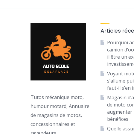
Articles réc
Pourquoi ac
camion d’oc
il être un ex
investissem
Voyant mot
s’allume puis
faut-il s’en 
Tutos mécanique moto,
Magasin d’a
de moto c
humour motard, Annuaire
augmenter 
de magasins de motos,
bénéfices
concessionnaires et
Quelle assu
revendeurs.