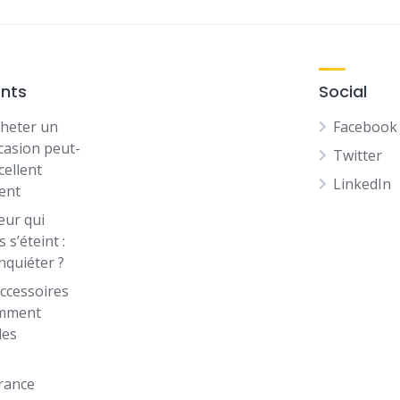
ents
Social
heter un
Facebook
casion peut-
Twitter
cellent
LinkedIn
ent
eur qui
 s’éteint :
inquiéter ?
ccessoires
omment
les
rance