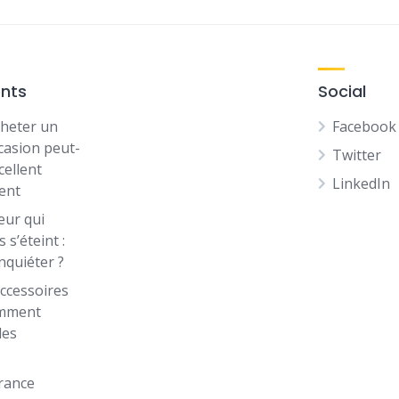
ents
Social
heter un
Facebook
casion peut-
Twitter
cellent
LinkedIn
ent
eur qui
 s’éteint :
inquiéter ?
ccessoires
omment
les
rance