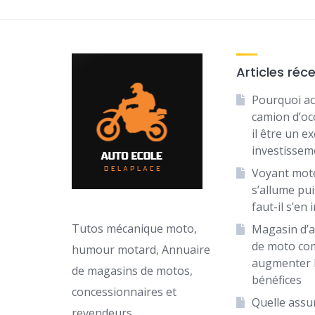
Articles réc
Pourquoi ac
camion d’oc
il être un ex
investissem
Voyant mot
s’allume puis
faut-il s’en 
Tutos mécanique moto,
Magasin d’a
de moto c
humour motard, Annuaire
augmenter 
de magasins de motos,
bénéfices
concessionnaires et
Quelle assu
revendeurs.