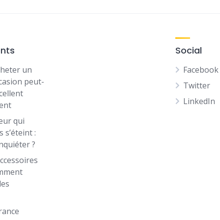
ents
Social
heter un
Facebook
casion peut-
Twitter
cellent
LinkedIn
ent
eur qui
 s’éteint :
inquiéter ?
ccessoires
omment
les
rance