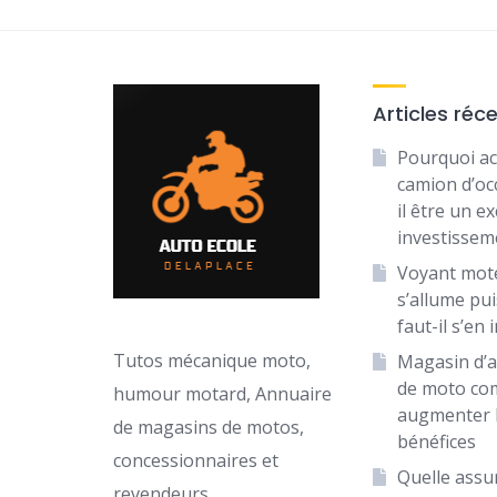
Articles réc
Pourquoi ac
camion d’oc
il être un ex
investissem
Voyant mot
s’allume puis
faut-il s’en 
Tutos mécanique moto,
Magasin d’a
de moto c
humour motard, Annuaire
augmenter 
de magasins de motos,
bénéfices
concessionnaires et
Quelle assu
revendeurs.