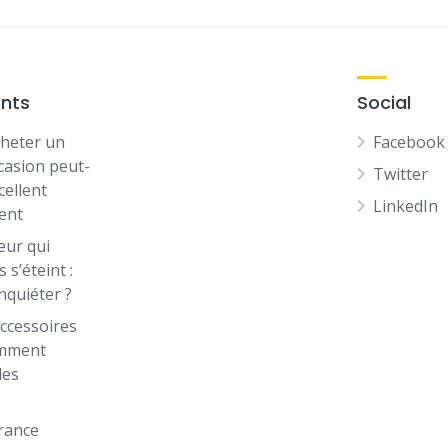
ents
Social
heter un
Facebook
casion peut-
Twitter
cellent
LinkedIn
ent
eur qui
 s’éteint :
inquiéter ?
ccessoires
omment
les
rance