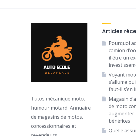
Articles réc
Pourquoi ac
camion d’oc
il être un ex
investissem
Voyant mot
s’allume puis
faut-il s’en 
Tutos mécanique moto,
Magasin d’a
de moto c
humour motard, Annuaire
augmenter 
de magasins de motos,
bénéfices
concessionnaires et
Quelle assu
revendeurs.