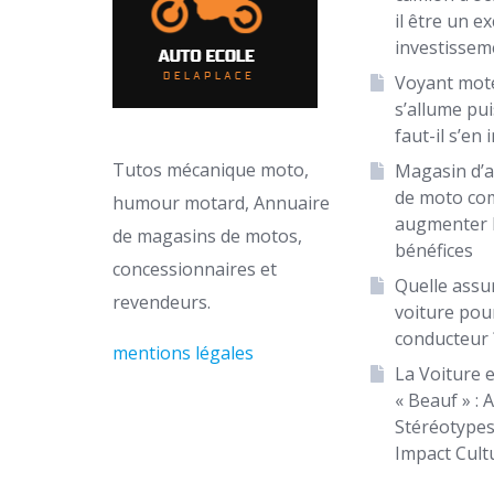
il être un ex
investissem
Voyant mot
s’allume puis
faut-il s’en 
Tutos mécanique moto,
Magasin d’a
de moto c
humour motard, Annuaire
augmenter 
de magasins de motos,
bénéfices
concessionnaires et
Quelle assu
revendeurs.
voiture pou
conducteur 
mentions légales
La Voiture e
« Beauf » : 
Stéréotypes
Impact Cult