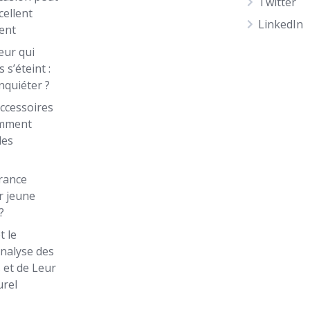
Twitter
cellent
LinkedIn
ent
eur qui
 s’éteint :
inquiéter ?
ccessoires
omment
les
rance
r jeune
?
t le
Analyse des
 et de Leur
urel