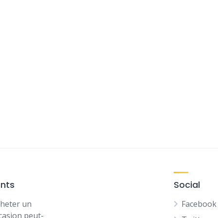
ents
Social
heter un
Facebook
casion peut-