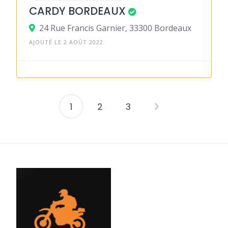
CARDY BORDEAUX
24 Rue Francis Garnier, 33300 Bordeaux
AJOUTÉ LE 2 AOÛT 2022
1
2
3
Pagination
des
publications