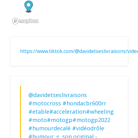
https://www.tiktok.com/@davidetseslivraisons/vi
@davidetseslivraisons
#motocross
#hondacbr600rr
#etable
#acceleration
#wheeling
#moto
#motogp
#motogp2022
#humourdecalé
#vidéodrôle
#humour
♬ son original -