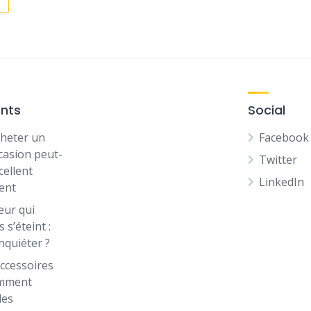
ents
Social
heter un
Facebook
casion peut-
Twitter
cellent
LinkedIn
ent
eur qui
 s’éteint :
inquiéter ?
ccessoires
omment
les