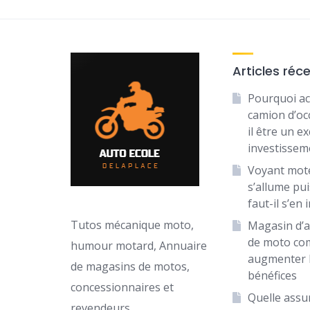
Articles réc
Pourquoi ac
camion d’oc
il être un ex
investissem
Voyant mot
s’allume puis
faut-il s’en 
Tutos mécanique moto,
Magasin d’a
de moto c
humour motard, Annuaire
augmenter 
de magasins de motos,
bénéfices
concessionnaires et
Quelle assu
revendeurs.