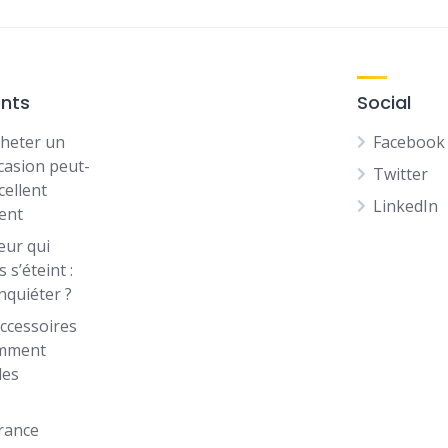
ents
Social
heter un
Facebook
casion peut-
Twitter
cellent
LinkedIn
ent
eur qui
 s’éteint :
inquiéter ?
ccessoires
omment
les
rance