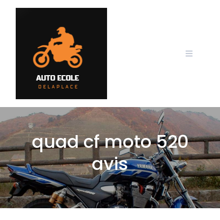
Skip
to
content
quad cf moto 520
avis