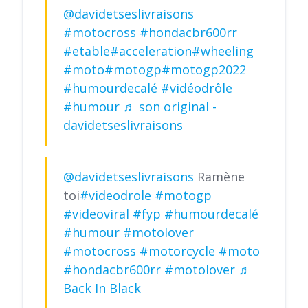
@davidetseslivraisons
#motocross
#hondacbr600rr
#etable
#acceleration
#wheeling
#moto
#motogp
#motogp2022
#humourdecalé
#vidéodrôle
#humour
♬ son original -
davidetseslivraisons
@davidetseslivraisons
Ramène
toi
#videodrole
#motogp
#videoviral
#fyp
#humourdecalé
#humour
#motolover
#motocross
#motorcycle
#moto
#hondacbr600rr
#motolover
♬
Back In Black